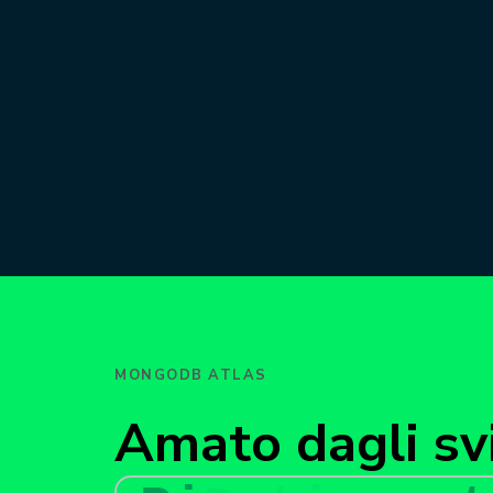
MONGODB ATLAS
Amato dagli svi