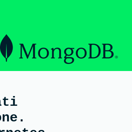
ati
one.