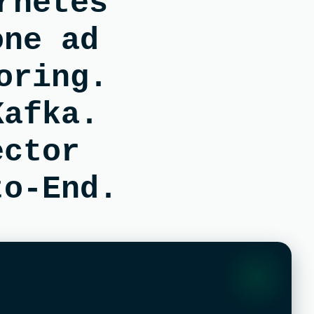
rnetes
one ad
oring.
Kafka.
ector
to-End.