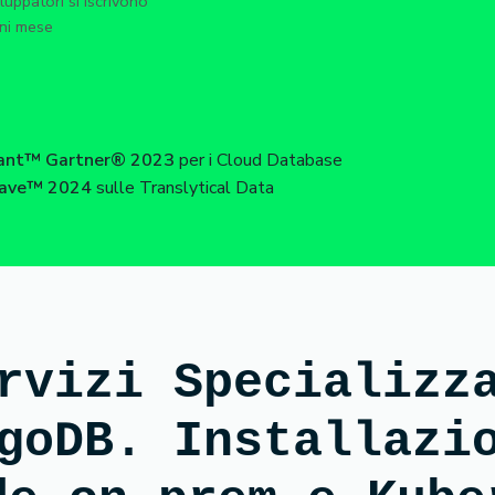
luppatori si iscrivono
ni mese
rant™ Gartner® 2023
per i Cloud Database
 Wave™ 2024
sulle Translytical Data
rvizi Specializz
goDB. Installazi