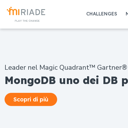
Skip to Main Content
CHALLENGES
Leader nel Magic Quadrant™ Gartner
Collegamento di esempio
MongoDB uno dei DB p
Collegamento di
Scopri di più
esempio