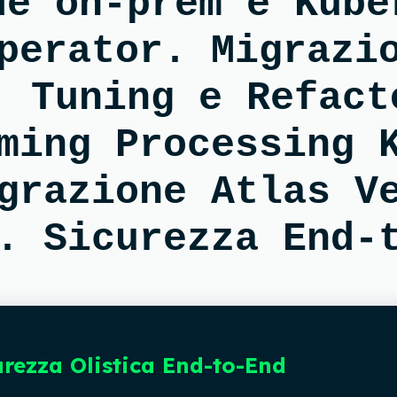
de on-prem e Kube
perator. Migrazi
. Tuning e Refact
ming Processing 
grazione Atlas V
. Sicurezza End-
urezza Olistica End-to-End