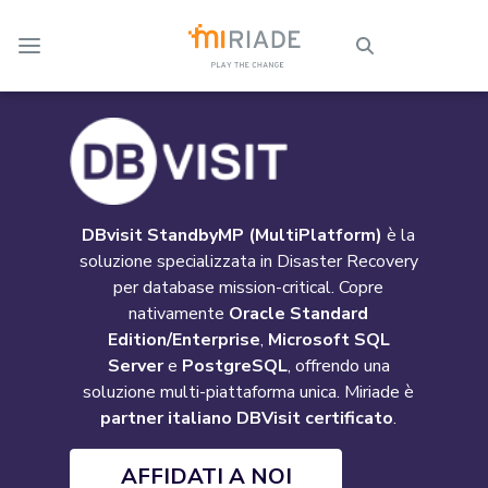
Skip to Main Content
DBvisit StandbyMP (MultiPlatform)
è la
soluzione specializzata in Disaster Recovery
per database mission-critical. Copre
nativamente
Oracle Standard
Edition/Enterprise
,
Microsoft SQL
Server
e
PostgreSQL
, offrendo una
soluzione multi-piattaforma unica. Miriade è
partner italiano DBVisit certificato
.
AFFIDATI A NOI