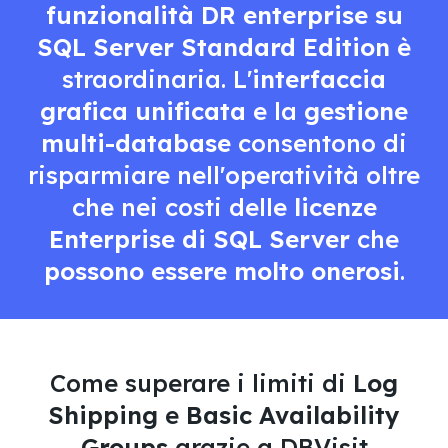
funzionalità DR enterprise su
SQL Server Standard Edition
è
straordinaria. L'
interfaccia
grafica unificata
e la
gestione
multi-database
consentono di
risparmiare nell'operatività oltre
che nei costi delle
licenze
Enterprise di SQL Server
che
possono essere molto onerosi
.
Come superare i limiti di
Log
Shipping
e
Basic Availability
Groups
grazie a DBVisit