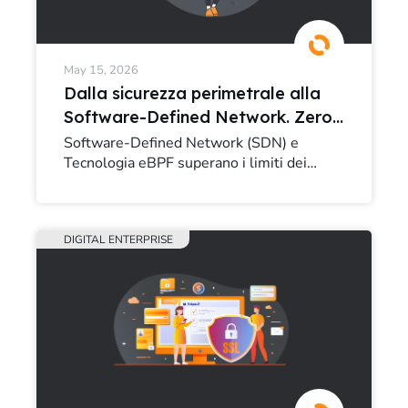
May 15, 2026
Dalla sicurezza perimetrale alla
Software-Defined Network. Zero-
Trust e Observability con Cilium ed
Software-Defined Network (SDN) e
Tecnologia eBPF superano i limiti dei
eBPF
firewall tradizionali in Kubernetes. Un case
study pratico su Cilium, Zero-Trust e
Network Observability
DIGITAL ENTERPRISE