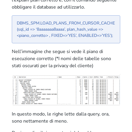
l’explain plan corretto e, con il comando seguente
obbligare il database ad utilizzarlo.
DBMS_SPM.LOAD_PLANS_FROM_CURSOR_CACHE
(sql_id => ‘8aaaaaaa8aaaa’, plan_hash_value =>
<piano_corretto> , FIXED=>’YES’, ENABLED=>’YES’);
Nell’immagine che segue si vede il piano di
esecuzione corretto (*I nomi delle tabelle sono
stati oscurati per la privacy del cliente)
In questo modo, le righe lette dalla query, ora,
sono nettamente di meno.