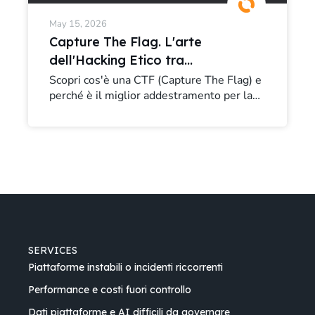
May 15, 2026
Capture The Flag. L'arte
dell'Hacking Etico tra
competizione e difesa
Scopri cos'è una CTF (Capture The Flag) e
perché è il miglior addestramento per la
professionale
cybersecurity. Dall'hacking etico al
Security by Design, l'analisi del nostro
Team SIC.
SERVICES
Piattaforme instabili o incidenti riccorrenti
Performance e costi fuori controllo
Dati piattaforme e AI difficili da governare