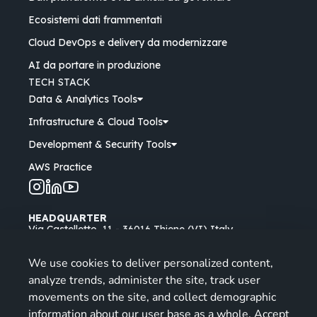
Ecosistemi dati frammentati
Cloud DevOps e delivery da modernizzare
AI da portare in produzione
TECH STACK
Data & Analytics Tools
Infrastructure & Cloud Tools
Development & Security Tools
AWS Practice
HEADQUARTER
Via Castelletto, 11 - 36016 Thiene (VI) Italy
Padua Branch
We use cookies to deliver personalized content,
Via Longhin, 53 - 35129 Padova (PD) Italy
analyze trends, administer the site, track user
Opening Hours: Mon - Fri
| 9-13, 14-18
movements on the site, and collect demographic
information about our user base as a whole. Accept
info@miriade.it