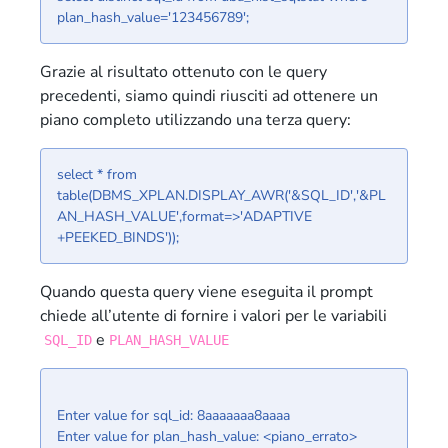
plan_hash_value='123456789';
Grazie al risultato ottenuto con le query
precedenti, siamo quindi riusciti ad ottenere un
piano completo utilizzando una terza query:
select * from
table(DBMS_XPLAN.DISPLAY_AWR('&SQL_ID','&PL
AN_HASH_VALUE',format=>'ADAPTIVE
+PEEKED_BINDS'));
Quando questa query viene eseguita il prompt
chiede all’utente di fornire i valori per le variabili
e
SQL_ID
PLAN_HASH_VALUE
Enter value for sql_id: 8aaaaaaa8aaaa
Enter value for plan_hash_value: <piano_errato>