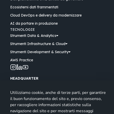
Ecosistemi dati frammentati
Cloud DevOps e delivery da modernizzare
AI da portare in produzione
TECNOLOGIE
Strumenti Data & Analytics
Strumenti Infrastructure & Cloud
Strumenti Development & Security
AWS Practice
HEADQUARTER
Via Castelletto, 11 - 36016 Thiene (VI) Italy
Sede di Padova
Utilizziamo cookie, anche di terze parti, per garantire
Via Longhin, 53 - 35129 Padova (PD) Italy
il buon funzionamento del sito e, previo consenso,
Orari: lun-ven
| 9-13, 14-18
per raccogliere informazioni statistiche sulla
navigazione del sito e per mostrarti messaggi
info@miriade.it