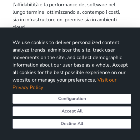
l’affidabilità e la performance del software nel
lungo termine, ottimizzando al contempo i costi,
sia in infrastrutture on-premise sia in ambienti
cloud.
We use cookies to deliver personalized content,
analyze trends, administer the site, track user
movements on the site, and collect demographic
information about our user base as a whole. Accept
all cookies for the best possible experience on our
Ti è piaciuto quanto hai letto? Iscriviti a
website or manage your preferences.
Visit our
MI
SPECIAL, la nostra newsletter, per
Privacy Policy
ricevere altri interessanti contenuti.
Configuration
Accept All
Iscriviti a MISPECIAL
Decline All