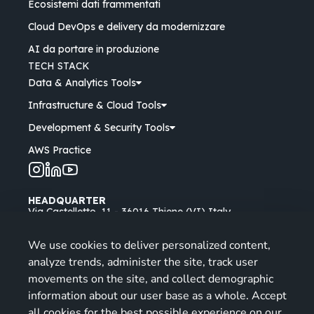
Ecosistemi dati frammentati
Cloud DevOps e delivery da modernizzare
AI da portare in produzione
TECH STACK
Data & Analytics Tools
Infrastructure & Cloud Tools
Development & Security Tools
AWS Practice
HEADQUARTER
Via Castelletto, 11 - 36016 Thiene (VI) Italy
Padua Branch
We use cookies to deliver personalized content,
Via Longhin, 53 - 35129 Padova (PD) Italy
analyze trends, administer the site, track user
Opening Hours: Mon - Fri
| 9-13, 14-18
movements on the site, and collect demographic
information about our user base as a whole. Accept
info@miriade.it
all cookies for the best possible experience on our