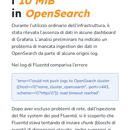
i
10 MiB
in
OpenSearch
Durante l’utilizzo ordinario dell’infrastruttura, è
stata rilevata l’assenza di dati in alcune dashboard
di Grafana. L’analisi preliminare ha indicato un
problema di mancata ingestion dei dati in
OpenSearch da parte di alcune origini log.
Nei log di Fluentd compariva l’errore
“error=\"could not push logs to OpenSearch cluster
({:host=>\\\"nome_cluster_opensearch", :port=>443,
:scheme=>\\\"https\\\"}): read timeout reached”.
Dopo aver escluso problemi di rete, dall’ispezione
del file system dei pod Fluentd, si è scoperto che
Fluentd stava tentando di inviare chunk (blocchi di
eventi) di dimensioni elevate, anche superiori ai