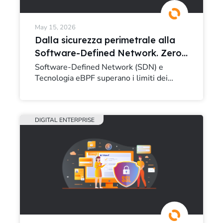
May 15, 2026
Dalla sicurezza perimetrale alla
Software-Defined Network. Zero-
Trust e Observability con Cilium ed
Software-Defined Network (SDN) e
Tecnologia eBPF superano i limiti dei
eBPF
firewall tradizionali in Kubernetes. Un case
study pratico su Cilium, Zero-Trust e
Network Observability
DIGITAL ENTERPRISE