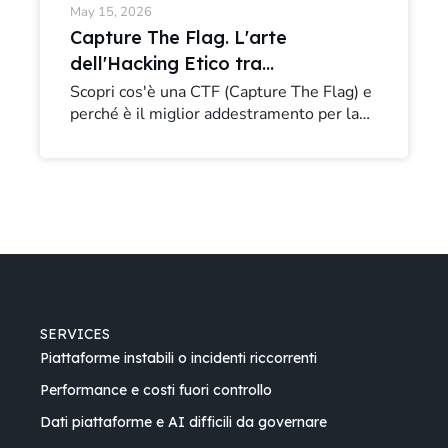
May 15, 2026
Capture The Flag. L'arte
dell'Hacking Etico tra
competizione e difesa
Scopri cos'è una CTF (Capture The Flag) e
perché è il miglior addestramento per la
professionale
cybersecurity. Dall'hacking etico al
Security by Design, l'analisi del nostro
Team SIC.
SERVICES
Piattaforme instabili o incidenti riccorrenti
Performance e costi fuori controllo
Dati piattaforme e AI difficili da governare