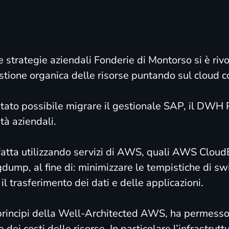
strategie aziendali Fonderie di Montorso si è rivol
estione organica delle risorse puntando sul cloud
tato possibile migrare il gestionale SAP, il DWH
tà aziendali.
ata fatta utilizzando servizi di AWS, quali AWS Cl
dump, al fine di: minimizzare le tempistiche di swi
 il trasferimento dei dati e delle applicazioni.
 principi della Well-Architected AWS, ha permess
 dei costi delle risorse. In particolare l’infrastrut