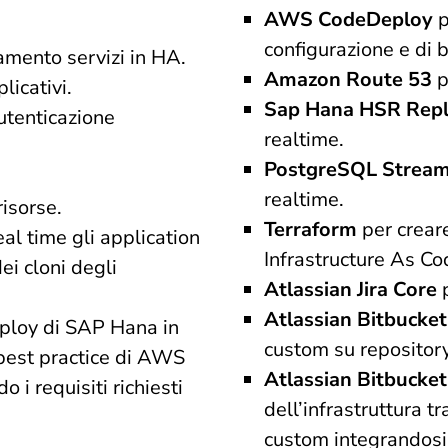
AWS CodeDeploy
p
configurazione e di 
amento servizi in HA.
Amazon Route 53
p
licativi.
Sap Hana HSR Repl
autenticazione
realtime.
PostgreSQL Stream
realtime.
isorse.
Terraform
per creare
eal time gli application
Infrastructure As Co
ei cloni degli
Atlassian Jira Core
Atlassian Bitbucke
deploy di SAP Hana in
custom su repository
best practice di AWS
Atlassian Bitbucket
i requisiti richiesti
dell’infrastruttura t
custom integrandos