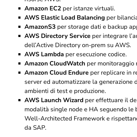
Amazon EC2
per istanze virtuali.
AWS Elastic Load Balancing
per bilanci
AmazonS3
per storage dati e backup app
AWS Directory Service
per integrare l’
dell’Active Directory on-prem su AWS.
AWS Lambda
per esecuzione codice.
Amazon CloudWatch
per monitoraggio r
Amazon Cloud Endure
per replicare in r
server ed automatizzare la generazione d
ambienti di test e produzione.
AWS Launch Wizard
per effettuare il 
modalità single node e HA seguendo le 
Well-Architected Framework e rispettando 
da SAP.