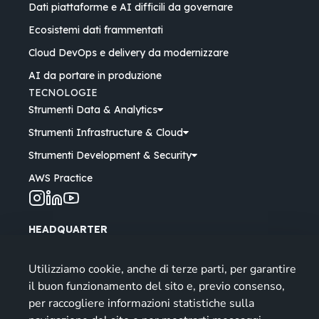
Dati piattaforme e AI difficili da governare
Ecosistemi dati frammentati
Cloud DevOps e delivery da modernizzare
AI da portare in produzione
TECNOLOGIE
Strumenti Data & Analytics
Strumenti Infrastructure & Cloud
Strumenti Development & Security
AWS Practice
HEADQUARTER
Via Castelletto, 11 - 36016 Thiene (VI) Italy
Sede di Padova
Utilizziamo cookie, anche di terze parti, per garantire
Via Longhin, 53 - 35129 Padova (PD) Italy
il buon funzionamento del sito e, previo consenso,
Orari: lun-ven
| 9-13, 14-18
per raccogliere informazioni statistiche sulla